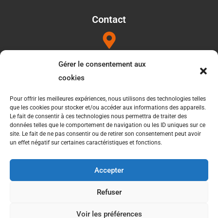
Contact
Adresse
Gérer le consentement aux
1052b les Touilleres 85440 Talmont saint hilaire
cookies
Pour offrir les meilleures expériences, nous utilisons des technologies telles
que les cookies pour stocker et/ou accéder aux informations des appareils.
Téléphone
Le fait de consentir à ces technologies nous permettra de traiter des
données telles que le comportement de navigation ou les ID uniques sur ce
06 34 27 49 21
site. Le fait de ne pas consentir ou de retirer son consentement peut avoir
un effet négatif sur certaines caractéristiques et fonctions.
Accepter
Copyright©2024 – Réalisation
Radius Design
Refuser
Voir les préférences