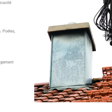
ficacité
. Poêles,
angement