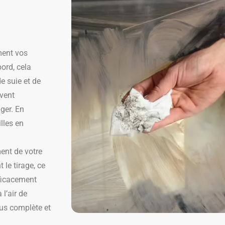
ment vos
ord, cela
e suie et de
vent
ger. En
lles en
ent de votre
le tirage, ce
fficacement
 l’air de
lus complète et