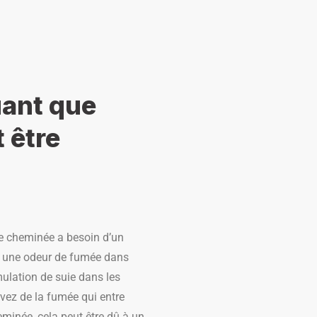
uant que
 être
tre cheminée a besoin d’un
z une odeur de fumée dans
ulation de suie dans les
vez de la fumée qui entre
eminée, cela peut être dû à un