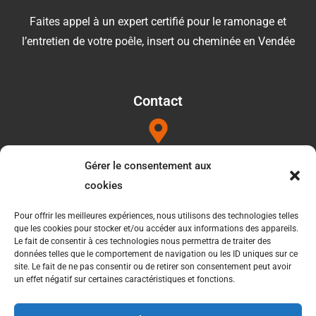
Faites appel à un expert certifié pour le ramonage et
l’entretien de votre poêle, insert ou cheminée en Vendée
Contact
Adresse
Gérer le consentement aux
1052b les Touilleres 85440 Talmont saint hilaire
cookies
Pour offrir les meilleures expériences, nous utilisons des technologies telles
que les cookies pour stocker et/ou accéder aux informations des appareils.
Téléphone
Le fait de consentir à ces technologies nous permettra de traiter des
données telles que le comportement de navigation ou les ID uniques sur ce
06 34 27 49 21
site. Le fait de ne pas consentir ou de retirer son consentement peut avoir
un effet négatif sur certaines caractéristiques et fonctions.