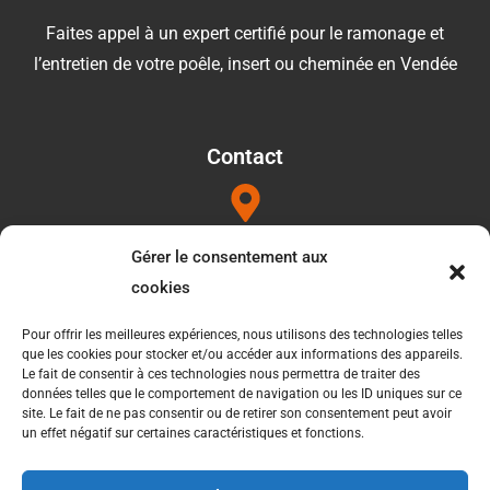
Faites appel à un expert certifié pour le ramonage et
l’entretien de votre poêle, insert ou cheminée en Vendée
Contact
Adresse
Gérer le consentement aux
1052b les Touilleres 85440 Talmont saint hilaire
cookies
Pour offrir les meilleures expériences, nous utilisons des technologies telles
que les cookies pour stocker et/ou accéder aux informations des appareils.
Téléphone
Le fait de consentir à ces technologies nous permettra de traiter des
données telles que le comportement de navigation ou les ID uniques sur ce
06 34 27 49 21
site. Le fait de ne pas consentir ou de retirer son consentement peut avoir
un effet négatif sur certaines caractéristiques et fonctions.