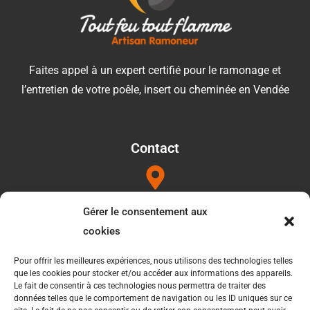
Faites appel à un expert certifié pour le ramonage et
l’entretien de votre poêle, insert ou cheminée en Vendée
Contact
Adresse
Gérer le consentement aux
1052b les Touilleres 85440 Talmont saint hilaire
cookies
Pour offrir les meilleures expériences, nous utilisons des technologies telles
que les cookies pour stocker et/ou accéder aux informations des appareils.
Téléphone
Le fait de consentir à ces technologies nous permettra de traiter des
données telles que le comportement de navigation ou les ID uniques sur ce
06 34 27 49 21