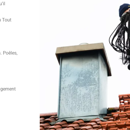
’il
u Tout
. Poêles,
angement