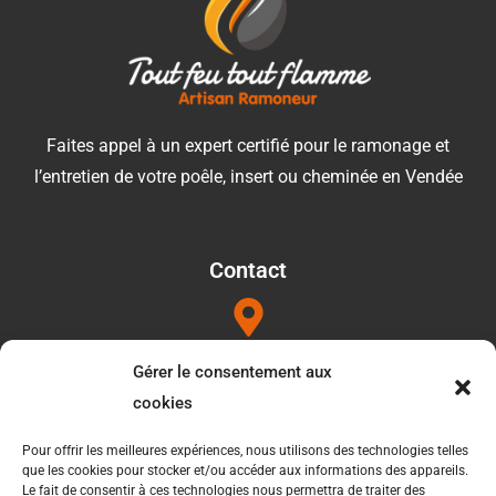
Faites appel à un expert certifié pour le ramonage et
l’entretien de votre poêle, insert ou cheminée en Vendée
Contact
Adresse
Gérer le consentement aux
1052b les Touilleres 85440 Talmont saint hilaire
cookies
Pour offrir les meilleures expériences, nous utilisons des technologies telles
que les cookies pour stocker et/ou accéder aux informations des appareils.
Téléphone
Le fait de consentir à ces technologies nous permettra de traiter des