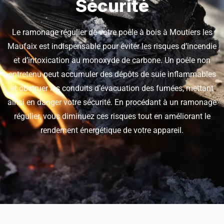
Sécurité
Le ramonage régulier de votre poêle à bois à Moutiers les
Maufaix est indispensable pour éviter les risques d’incendie
et d’intoxication au monoxyde de carbone. Un poêle non
entretenu peut accumuler des dépôts de suie inflammables
et obstruer les conduits d’évacuation des fumées, mettant
ainsi en danger votre sécurité. En procédant à un ramonage
régulier, vous diminuez ces risques tout en améliorant le
rendement énergétique de votre appareil.