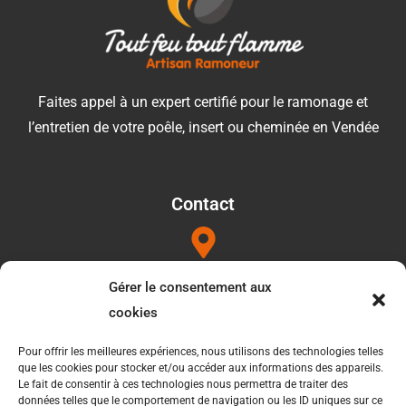
Faites appel à un expert certifié pour le ramonage et
l’entretien de votre poêle, insert ou cheminée en Vendée
Contact
Adresse
Gérer le consentement aux
1052b les Touilleres 85440 Talmont saint hilaire
cookies
Pour offrir les meilleures expériences, nous utilisons des technologies telles
que les cookies pour stocker et/ou accéder aux informations des appareils.
Téléphone
Le fait de consentir à ces technologies nous permettra de traiter des
données telles que le comportement de navigation ou les ID uniques sur ce