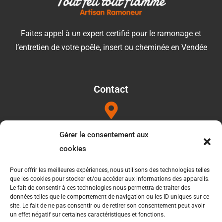
Faites appel à un expert certifié pour le ramonage et
l’entretien de votre poêle, insert ou cheminée en Vendée
Contact
Adresse
Gérer le consentement aux
1052b les Touilleres 85440 Talmont saint hilaire
cookies
Pour offrir les meilleures expériences, nous utilisons des technologies telles
que les cookies pour stocker et/ou accéder aux informations des appareils.
Téléphone
Le fait de consentir à ces technologies nous permettra de traiter des
données telles que le comportement de navigation ou les ID uniques sur ce
06 34 27 49 21
site. Le fait de ne pas consentir ou de retirer son consentement peut avoir
un effet négatif sur certaines caractéristiques et fonctions.