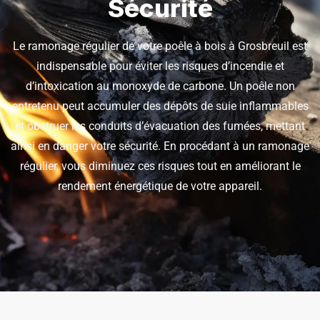
Sécurité
Le ramonage régulier de votre poêle à bois à Grosbreuil est
indispensable pour éviter les risques d’incendie et
d’intoxication au monoxyde de carbone. Un poêle non
entretenu peut accumuler des dépôts de suie inflammables
et obstruer les conduits d’évacuation des fumées, mettant
ainsi en danger votre sécurité. En procédant à un ramonage
régulier, vous diminuez ces risques tout en améliorant le
rendement énergétique de votre appareil.