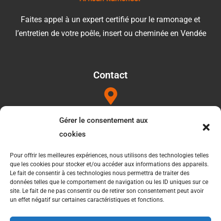
Faites appel à un expert certifié pour le ramonage et
l’entretien de votre poêle, insert ou cheminée en Vendée
Contact
Adresse
Gérer le consentement aux
1052b les Touilleres 85440 Talmont saint hilaire
cookies
Pour offrir les meilleures expériences, nous utilisons des technologies telles
que les cookies pour stocker et/ou accéder aux informations des appareils.
Téléphone
Le fait de consentir à ces technologies nous permettra de traiter des
données telles que le comportement de navigation ou les ID uniques sur ce
06 34 27 49 21
site. Le fait de ne pas consentir ou de retirer son consentement peut avoir
un effet négatif sur certaines caractéristiques et fonctions.