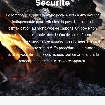
Sécurité
Le ramonage régulier de votre poêle à bois à Aizenay est
indispensable pour éviter les risques d’incendie et
d’intoxication au monoxyde de carbone. Un poêle non
entretenu peut accumuler des dépôts de suie inflammables
et obstruer les conduits d’évacuation des fumées, mettant
ainsi en danger votre sécurité. En procédant à un ramonage
régulier, vous diminuez ces risques tout en améliorant le
rendement énergétique de votre appareil.