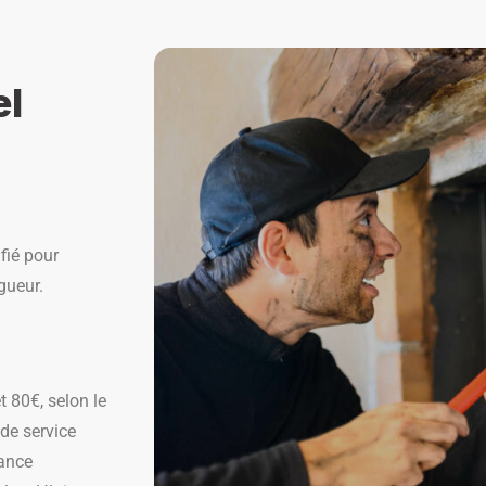
el
ifié pour
gueur.
 80€, selon le
 de service
rance