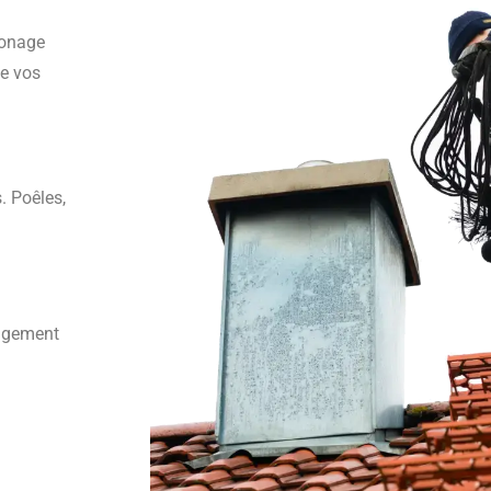
monage
de vos
. Poêles,
angement