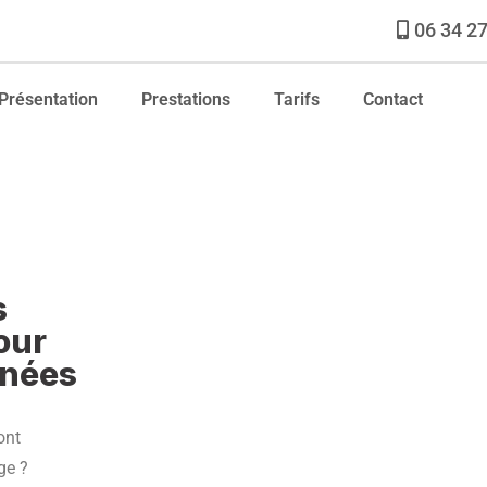
06 34 27
Présentation
Prestations
Tarifs
Contact
s
our
inées
ont
ge ?