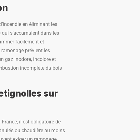
on
d’incendie en éliminant les
s qui s’accumulent dans les
lammer facilement et
e ramonage prévient les
n gaz inodore, incolore et
combustion incomplète du bois
tignolles sur
France, il est obligatoire de
ranulés ou chaudière au moins
euvent exiger un ramonage