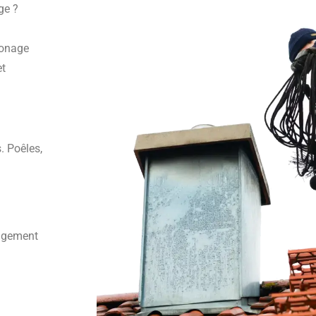
ge ?
monage
et
. Poêles,
angement