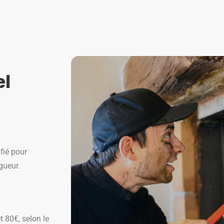
el
ifié pour
gueur.
 80€, selon le