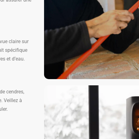
vue claire sur
it spécifique
es et d’eau.
 de cendres,
. Veillez à
ler.