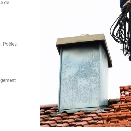
se de
s
. Poêles,
angement