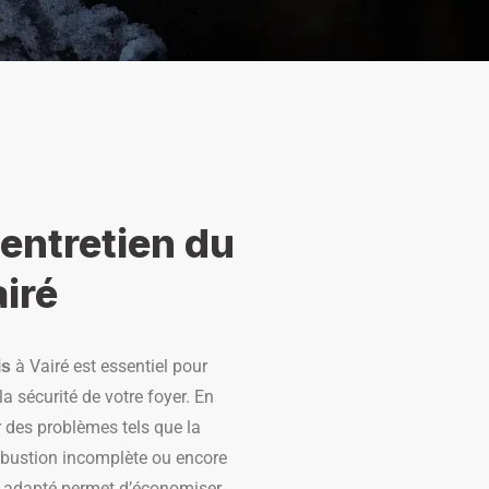
'entretien du
airé
à Vairé est essentiel pour
is
la sécurité de votre foyer. En
r des problèmes tels que la
bustion incomplète ou encore
ien adapté permet d’économiser