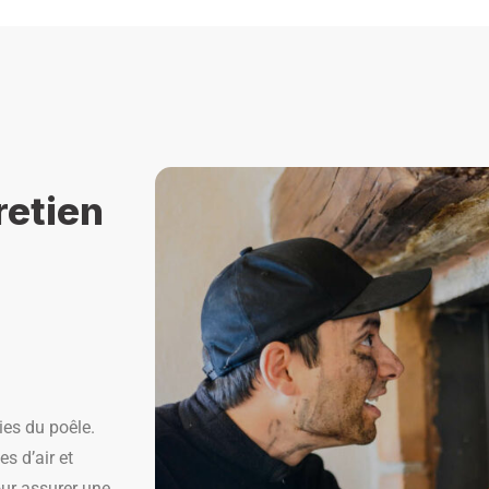
retien
ies du poêle.
s d’air et
our assurer une