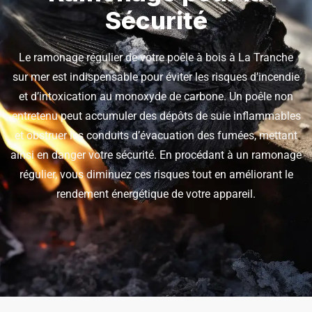
Sécurité
Le ramonage régulier de votre poêle à bois à La Tranche
sur mer est indispensable pour éviter les risques d’incendie
et d’intoxication au monoxyde de carbone. Un poêle non
entretenu peut accumuler des dépôts de suie inflammables
et obstruer les conduits d’évacuation des fumées, mettant
ainsi en danger votre sécurité. En procédant à un ramonage
régulier, vous diminuez ces risques tout en améliorant le
rendement énergétique de votre appareil.