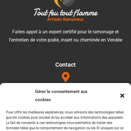
Faites appel à un expert certifié pour le ramonage et
l’entretien de votre poêle, insert ou cheminée en Vendée
Contact
Adresse
Gérer le consentement aux
1052b les Touilleres 85440 Talmont saint hilaire
cookies
Pour offrir les meilleures expériences, nous utilisons des technologies telles
que les cookies pour stocker et/ou accéder aux informations des appareils.
Téléphone
Le fait de consentir à ces technologies nous permettra de traiter des
données telles que le comportement de navigation ou les ID uniques sur ce