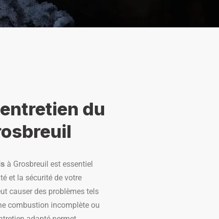
'entretien du
rosbreuil
à Grosbreuil est essentiel
is
é et la sécurité de votre
eut causer des problèmes tels
une combustion incomplète ou
entretien adapté permet