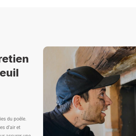
retien
euil
ies du poêle.
s d’air et
our assurer une