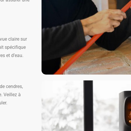
vue claire sur
it spécifique
es et d’eau.
 de cendres,
. Veillez à
ler.