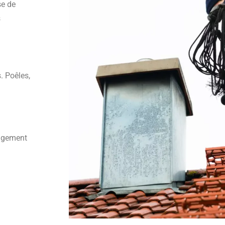
se de
s
. Poêles,
angement